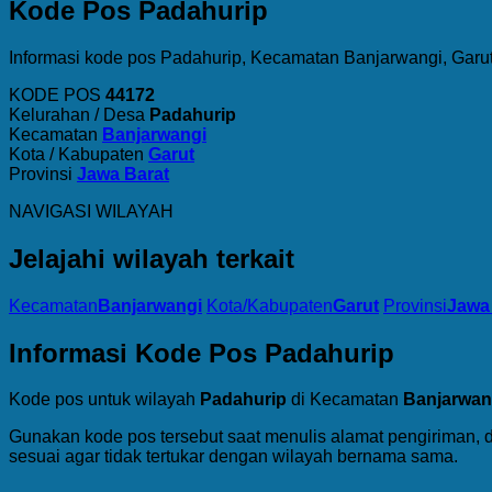
Kode Pos Padahurip
Informasi kode pos Padahurip, Kecamatan Banjarwangi, Garut
KODE POS
44172
Kelurahan / Desa
Padahurip
Kecamatan
Banjarwangi
Kota / Kabupaten
Garut
Provinsi
Jawa Barat
NAVIGASI WILAYAH
Jelajahi wilayah terkait
Kecamatan
Banjarwangi
Kota/Kabupaten
Garut
Provinsi
Jawa
Informasi Kode Pos Padahurip
Kode pos untuk wilayah
Padahurip
di Kecamatan
Banjarwan
Gunakan kode pos tersebut saat menulis alamat pengiriman, 
sesuai agar tidak tertukar dengan wilayah bernama sama.