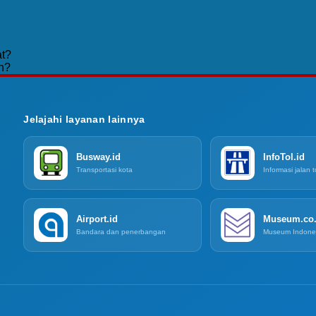
t?
n?
Jelajahi layanan lainnya
Busway.id
InfoTol.id
Transportasi kota
Informasi jalan t
Airport.id
Museum.co.
Bandara dan penerbangan
Museum Indone