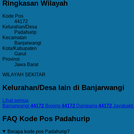
Ringkasan Wilayah
Kode Pos
44172
Kelurahan/Desa
Padahurip
Kecamatan
Banjarwangi
Kota/Kabupaten
Garut
Provinsi
Jawa Barat
WILAYAH SEKITAR
Kelurahan/Desa lain di Banjarwangi
Lihat semua
Banjarwangi
44172
Bojong
44172
Dangiang
44172
Jayabakti
FAQ Kode Pos Padahurip
Berapa kode pos Padahurip?