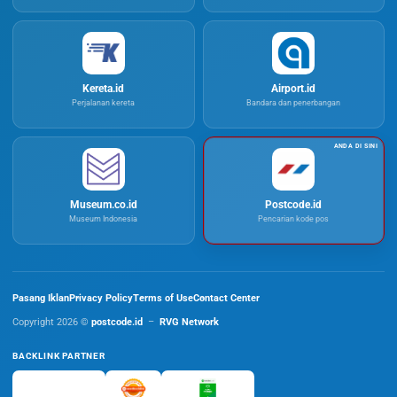
Kereta.id
Airport.id
Perjalanan kereta
Bandara dan penerbangan
Museum.co.id
Postcode.id
Museum Indonesia
Pencarian kode pos
Pasang Iklan
Privacy Policy
Terms of Use
Contact Center
Copyright 2026 ©
postcode.id
–
RVG Network
BACKLINK PARTNER