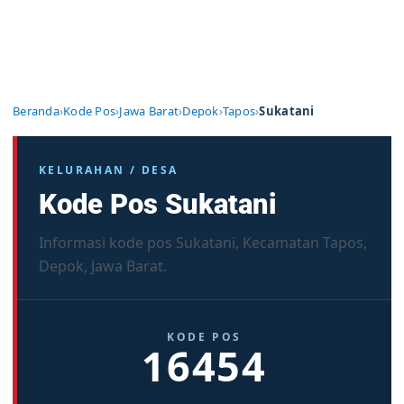
Beranda
›
Kode Pos
›
Jawa Barat
›
Depok
›
Tapos
›
Sukatani
KELURAHAN / DESA
Kode Pos Sukatani
Informasi kode pos Sukatani, Kecamatan Tapos,
Depok, Jawa Barat.
KODE POS
16454