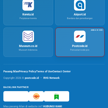
Kereta.id
Airport.id
Perjalanan kereta
Bandara dan penerbangan
Museum.co.id
Postcode.id
Museum Indonesia
Pencarian kode pos
Pasang Iklan
Privacy Policy
Terms of Use
Contact Center
Copyright 2026 ©
postcode.id
–
RVG Network
BACKLINK PARTNER
Mau pasang iklan di website ini?
HUBUNGI KAMI