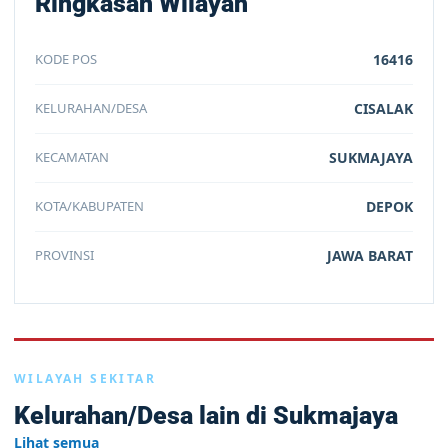
Ringkasan Wilayah
KODE POS
16416
KELURAHAN/DESA
CISALAK
KECAMATAN
SUKMAJAYA
KOTA/KABUPATEN
DEPOK
PROVINSI
JAWA BARAT
WILAYAH SEKITAR
Kelurahan/Desa lain di Sukmajaya
Lihat semua