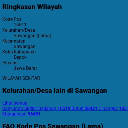
Ringkasan Wilayah
Kode Pos
16511
Kelurahan/Desa
Sawangan (Lama)
Kecamatan
Sawangan
Kota/Kabupaten
Depok
Provinsi
Jawa Barat
WILAYAH SEKITAR
Kelurahan/Desa lain di Sawangan
Lihat semua
Banyuroto
56481
Bedahan
16519
Butuh
56481
Cinangka
165
Mangunsari
56481
FAQ Kode Pos Sawangan (Lama)