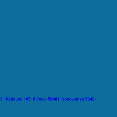
481
Kedaung
16516
Ketep
56481
Krogowanan
56481