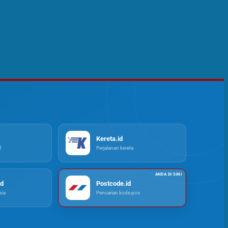
Kereta.id
l
Perjalanan kereta
d
Postcode.id
ia
Pencarian kode pos