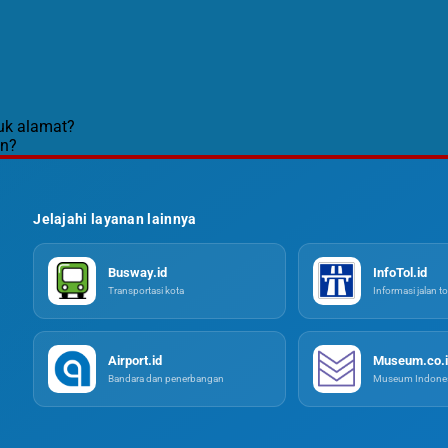
uk alamat?
en?
Jelajahi layanan lainnya
Busway.id
InfoTol.id
Transportasi kota
Informasi jalan to
Airport.id
Museum.co.i
Bandara dan penerbangan
Museum Indones