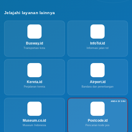
Jelajahi layanan lainnya
Busway.id
InfoTol.id
Transportasi kota
Informasi jalan tol
Kereta.id
Airport.id
Perjalanan kereta
Bandara dan penerbangan
Museum.co.id
Postcode.id
Museum Indonesia
Pencarian kode pos