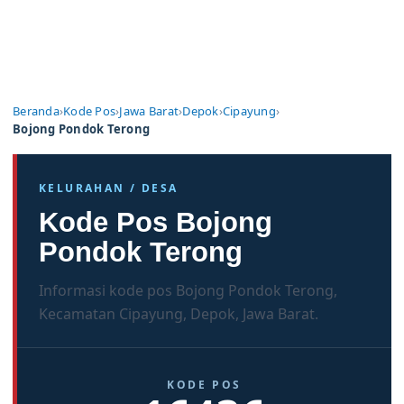
Beranda
›
Kode Pos
›
Jawa Barat
›
Depok
›
Cipayung
›
Bojong Pondok Terong
KELURAHAN / DESA
Kode Pos Bojong
Pondok Terong
Informasi kode pos Bojong Pondok Terong,
Kecamatan Cipayung, Depok, Jawa Barat.
KODE POS