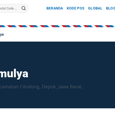
BERANDA
KODE POS
GLOBAL
BLO
lya
mulya
ecamatan Cilodong, Depok, Jawa Barat.