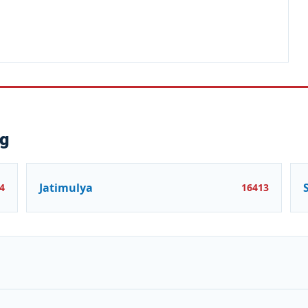
ng
Jatimulya
4
16413