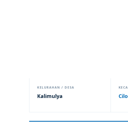
KELURAHAN / DESA
KEC
Kalimulya
Cil