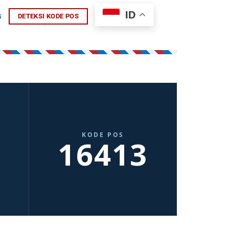
ID
G
DETEKSI KODE POS
KODE POS
16413