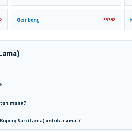
Gembong
2
53362
(Lama)
6.
matan mana?
ojong Sari (Lama) untuk alamat?