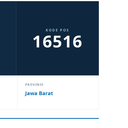
KODE POS
16516
PROVINSI
Jawa Barat