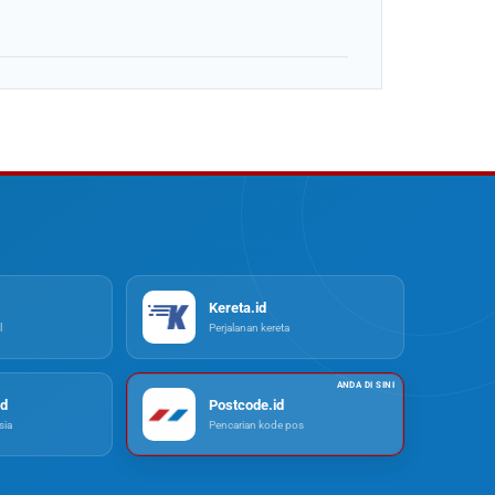
Kereta.id
l
Perjalanan kereta
d
Postcode.id
ia
Pencarian kode pos