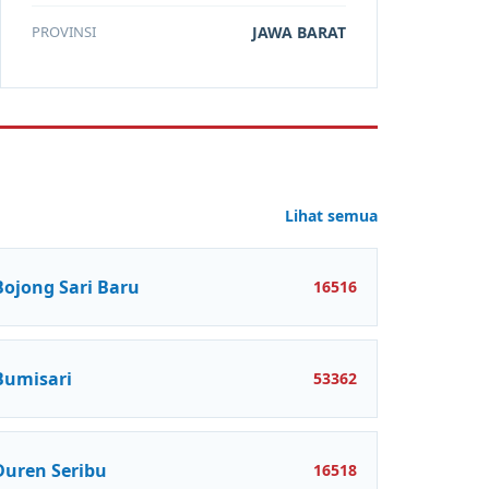
PROVINSI
JAWA BARAT
Lihat semua
Bojong Sari Baru
16516
Bumisari
53362
Duren Seribu
16518