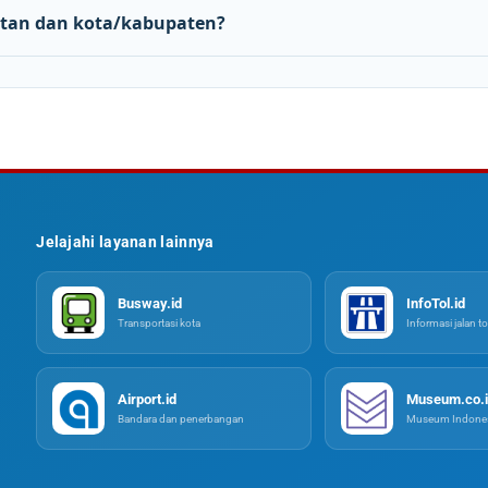
tan dan kota/kabupaten?
Jelajahi layanan lainnya
Busway.id
InfoTol.id
Transportasi kota
Informasi jalan to
Airport.id
Museum.co.i
Bandara dan penerbangan
Museum Indones