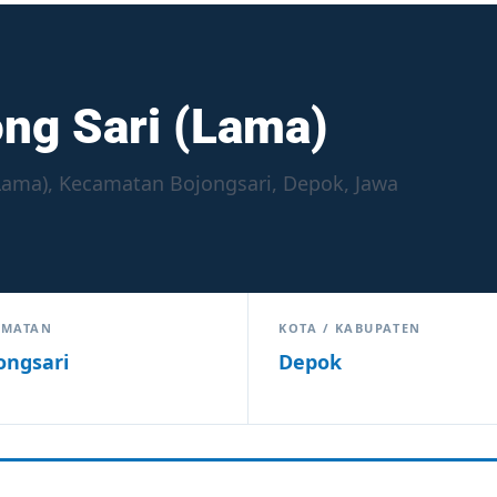
ng Sari (Lama)
(Lama), Kecamatan Bojongsari, Depok, Jawa
AMATAN
KOTA / KABUPATEN
ongsari
Depok