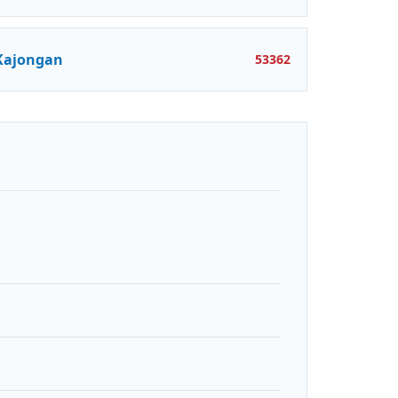
Kajongan
53362