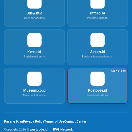
Busway.id
InfoTol.id
Transportasi kota
Informasi jalan tol
Kereta.id
Airport.id
Perjalanan kereta
Bandara dan penerbangan
Museum.co.id
Postcode.id
Museum Indonesia
Pencarian kode pos
Pasang Iklan
Privacy Policy
Terms of Use
Contact Center
Copyright 2026 ©
postcode.id
–
RVG Network