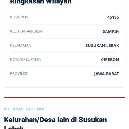
Ringkasan Wilayah
KODE POS
45185
KELURAHAN/DESA
SAMPIH
KECAMATAN
SUSUKAN LEBAK
KOTA/KABUPATEN
CIREBON
PROVINSI
JAWA BARAT
WILAYAH SEKITAR
Kelurahan/Desa lain di Susukan
Lebak