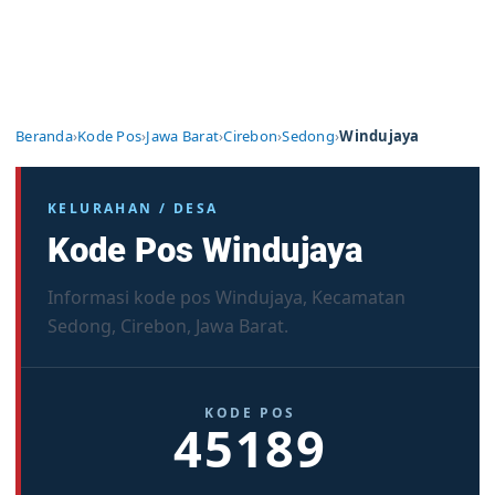
Beranda
›
Kode Pos
›
Jawa Barat
›
Cirebon
›
Sedong
›
Windujaya
KELURAHAN / DESA
Kode Pos Windujaya
Informasi kode pos Windujaya, Kecamatan
Sedong, Cirebon, Jawa Barat.
KODE POS
45189