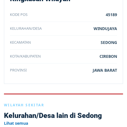
KODE POS
45189
KELURAHAN/DESA
WINDUJAYA
KECAMATAN
SEDONG
KOTA/KABUPATEN
CIREBON
PROVINSI
JAWA BARAT
WILAYAH SEKITAR
Kelurahan/Desa lain di Sedong
Lihat semua