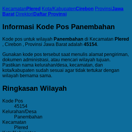
Kecamatan
Plered
Kota/Kabupaten
Cirebon
Provinsi
Jawa
Barat
Direktori
Daftar Provinsi
Informasi Kode Pos Panembahan
Kode pos untuk wilayah
Panembahan
di Kecamatan
Plered
, Cirebon , Provinsi Jawa Barat adalah
45154
.
Gunakan kode pos tersebut saat menulis alamat pengiriman,
dokumen administrasi, atau mencari wilayah tujuan.
Pastikan nama kelurahan/desa, kecamatan, dan
kota/kabupaten sudah sesuai agar tidak tertukar dengan
wilayah bernama sama.
Ringkasan Wilayah
Kode Pos
45154
Kelurahan/Desa
Panembahan
Kecamatan
Plered