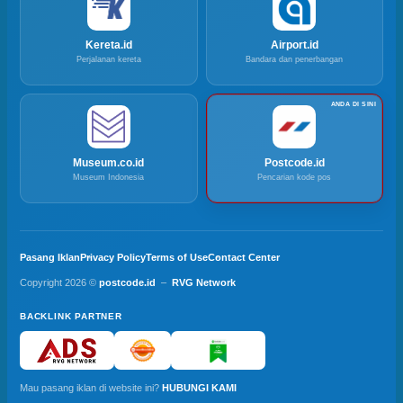
Kereta.id
Airport.id
Perjalanan kereta
Bandara dan penerbangan
Museum.co.id
Postcode.id
Museum Indonesia
Pencarian kode pos
Pasang Iklan
Privacy Policy
Terms of Use
Contact Center
Copyright 2026 ©
postcode.id
–
RVG Network
BACKLINK PARTNER
Mau pasang iklan di website ini?
HUBUNGI KAMI