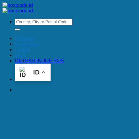
Skip
to
content
Beranda
Kode Pos
Global
Blog
DETEKSI KODE POS
ID