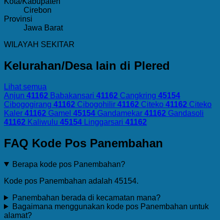
Kota/Kabupaten
Cirebon
Provinsi
Jawa Barat
WILAYAH SEKITAR
Kelurahan/Desa lain di Plered
Lihat semua
Anjun
41162
Babakansari
41162
Cangkring
45154
Cibogogirang
41162
Cibogohilir
41162
Citeko
41162
Citeko
Kaler
41162
Gamel
45154
Gandamekar
41162
Gandasoli
41162
Kaliwulu
45154
Linggarsari
41162
FAQ Kode Pos Panembahan
Berapa kode pos Panembahan?
Kode pos Panembahan adalah 45154.
Panembahan berada di kecamatan mana?
Bagaimana menggunakan kode pos Panembahan untuk
alamat?