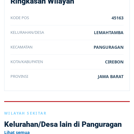
Ringkasan Wilayah
KODE POS
45163
KELURAHAN/DESA
LEMAHTAMBA
KECAMATAN
PANGURAGAN
KOTA/KABUPATEN
CIREBON
PROVINSI
JAWA BARAT
WILAYAH SEKITAR
Kelurahan/Desa lain di Panguragan
Lihat semua