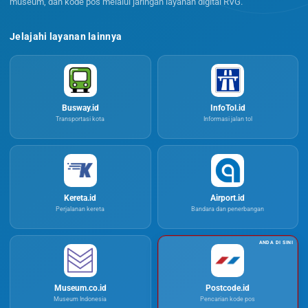
museum, dan kode pos melalui jaringan layanan digital RVG.
Jelajahi layanan lainnya
Busway.id
InfoTol.id
Transportasi kota
Informasi jalan tol
Kereta.id
Airport.id
Perjalanan kereta
Bandara dan penerbangan
Museum.co.id
Postcode.id
Museum Indonesia
Pencarian kode pos