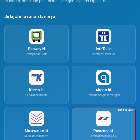
museum, dan kode pos melalui jaringan layanan digital RVG.
Jelajahi layanan lainnya
Busway.id
InfoTol.id
Transportasi kota
Informasi jalan tol
Kereta.id
Airport.id
Perjalanan kereta
Bandara dan penerbangan
Museum.co.id
Postcode.id
Museum Indonesia
Pencarian kode pos