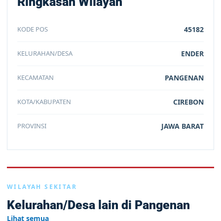
Ringkasan Wilayah
KODE POS
45182
KELURAHAN/DESA
ENDER
KECAMATAN
PANGENAN
KOTA/KABUPATEN
CIREBON
PROVINSI
JAWA BARAT
WILAYAH SEKITAR
Kelurahan/Desa lain di Pangenan
Lihat semua