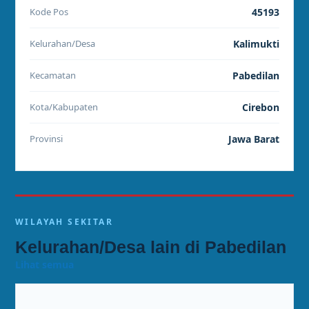
Kode Pos
45193
Kelurahan/Desa
Kalimukti
Kecamatan
Pabedilan
Kota/Kabupaten
Cirebon
Provinsi
Jawa Barat
WILAYAH SEKITAR
Kelurahan/Desa lain di Pabedilan
Lihat semua