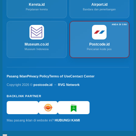
Kereta.id
Airport.id
Perjalanan kereta
Bandara dan penerbangan
Museum.co.id
Postcode.id
Museum Indonesia
Pencarian kode pos
Pasang Iklan
Privacy Policy
Terms of Use
Contact Center
Copyright 2026 ©
postcode.id
–
RVG Network
BACKLINK PARTNER
Mau pasang iklan di website ini?
HUBUNGI KAMI