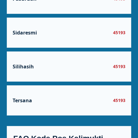
Sidaresmi
45193
Silihasih
45193
Tersana
45193