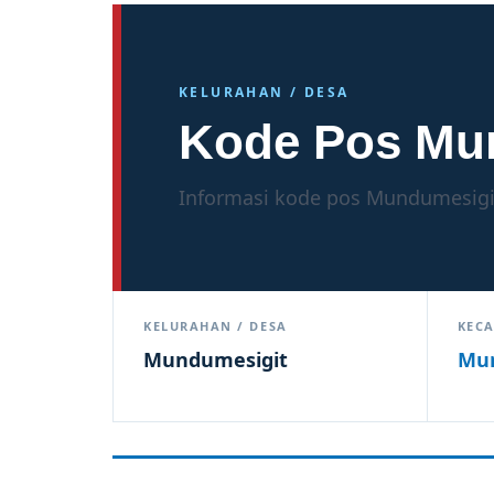
KELURAHAN / DESA
Kode Pos Mu
Informasi kode pos Mundumesigit
KELURAHAN / DESA
KEC
Mundumesigit
Mu