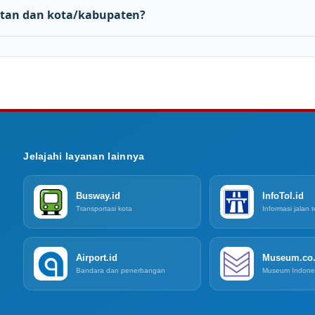
tan dan kota/kabupaten?
Jelajahi layanan lainnya
Busway.id
InfoTol.id
Transportasi kota
Informasi jalan t
Airport.id
Museum.co.
Bandara dan penerbangan
Museum Indone