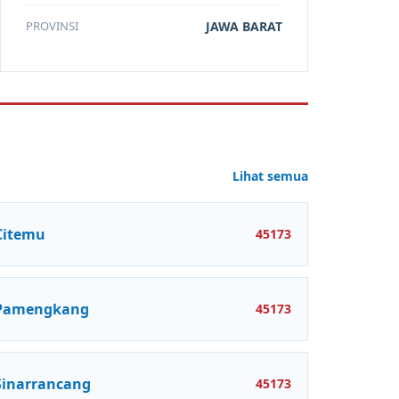
PROVINSI
JAWA BARAT
Lihat semua
Citemu
45173
Pamengkang
45173
Sinarrancang
45173