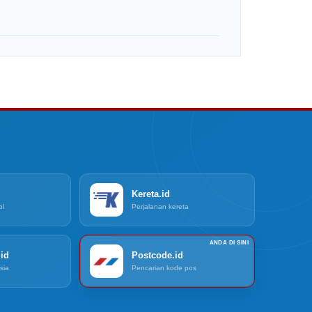
Kereta.id
ol
Perjalanan kereta
id
Postcode.id
sia
Pencarian kode pos