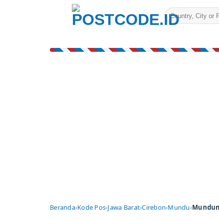
Skip
to
content
Beranda
›
Kode Pos
›
Jawa Barat
›
Cirebon
›
Mundu
›
Mundum