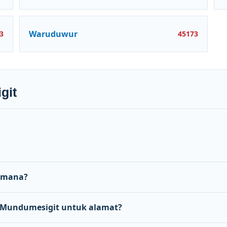
Waruduwur
3
45173
git
 mana?
Mundumesigit untuk alamat?