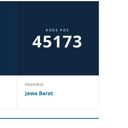
KODE POS
45173
PROVINSI
Jawa Barat