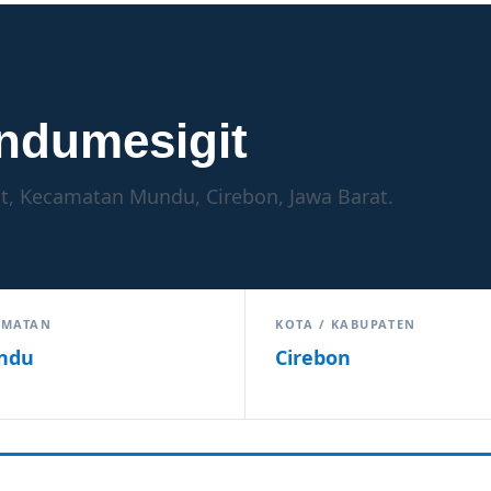
ndumesigit
, Kecamatan Mundu, Cirebon, Jawa Barat.
AMATAN
KOTA / KABUPATEN
ndu
Cirebon