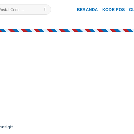
BERANDA
KODE POS
G
esigit