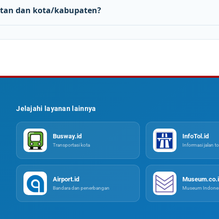
tan dan kota/kabupaten?
Jelajahi layanan lainnya
Busway.id
InfoTol.id
Transportasi kota
Informasi jalan to
Airport.id
Museum.co.i
Bandara dan penerbangan
Museum Indones