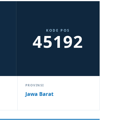
KODE POS
45192
PROVINSI
Jawa Barat