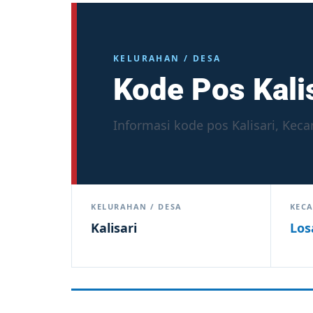
KELURAHAN / DESA
Kode Pos Kali
Informasi kode pos Kalisari, Keca
KELURAHAN / DESA
KEC
Kalisari
Los