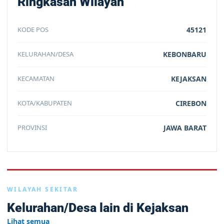
Ringkasan Wilayah
KODE POS
45121
KELURAHAN/DESA
KEBONBARU
KECAMATAN
KEJAKSAN
KOTA/KABUPATEN
CIREBON
PROVINSI
JAWA BARAT
WILAYAH SEKITAR
Kelurahan/Desa lain di Kejaksan
Lihat semua