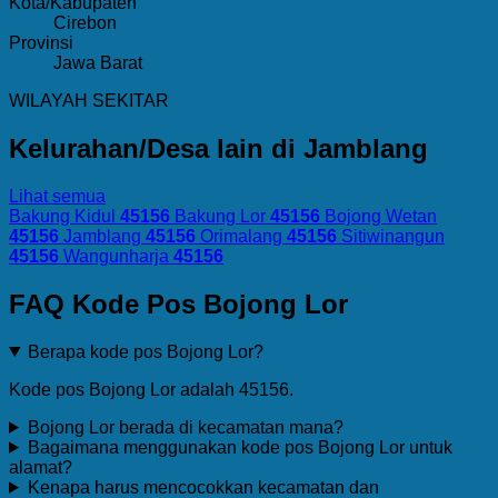
Kota/Kabupaten
Cirebon
Provinsi
Jawa Barat
WILAYAH SEKITAR
Kelurahan/Desa lain di Jamblang
Lihat semua
Bakung Kidul
45156
Bakung Lor
45156
Bojong Wetan
45156
Jamblang
45156
Orimalang
45156
Sitiwinangun
45156
Wangunharja
45156
FAQ Kode Pos Bojong Lor
Berapa kode pos Bojong Lor?
Kode pos Bojong Lor adalah 45156.
Bojong Lor berada di kecamatan mana?
Bagaimana menggunakan kode pos Bojong Lor untuk
alamat?
Kenapa harus mencocokkan kecamatan dan