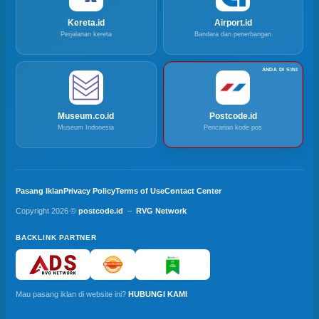
Kereta.id
Airport.id
Perjalanan kereta
Bandara dan penerbangan
Museum.co.id
Postcode.id
Museum Indonesia
Pencarian kode pos
Pasang Iklan
Privacy Policy
Terms of Use
Contact Center
Copyright 2026 ©
postcode.id
–
RVG Network
BACKLINK PARTNER
Mau pasang iklan di website ini?
HUBUNGI KAMI