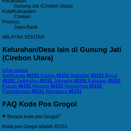
Kecamatan
Gunung Jati (Cirebon Utara)
Kota/Kabupaten
Cirebon
Provinsi
Jawa Barat
WILAYAH SEKITAR
Kelurahan/Desa lain di Gunung Jati
(Cirebon Utara)
Lihat semua
Adidharma
45151
Astana
45151
Babadan
45151
Buyut
45151
Jadimulya
45151
Jatimerta
45151
Kalisapu
45151
Klayan
45151
Mayung
45151
Mertasinga
45151
Pasindangan
45151
Wanakaya
45151
FAQ Kode Pos Grogol
Berapa kode pos Grogol?
Kode pos Grogol adalah 45151.