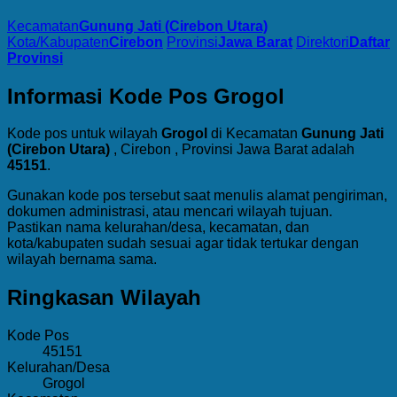
Kecamatan
Gunung Jati (Cirebon Utara)
Kota/Kabupaten
Cirebon
Provinsi
Jawa Barat
Direktori
Daftar
Provinsi
Informasi Kode Pos Grogol
Kode pos untuk wilayah
Grogol
di Kecamatan
Gunung Jati
(Cirebon Utara)
, Cirebon , Provinsi Jawa Barat adalah
45151
.
Gunakan kode pos tersebut saat menulis alamat pengiriman,
dokumen administrasi, atau mencari wilayah tujuan.
Pastikan nama kelurahan/desa, kecamatan, dan
kota/kabupaten sudah sesuai agar tidak tertukar dengan
wilayah bernama sama.
Ringkasan Wilayah
Kode Pos
45151
Kelurahan/Desa
Grogol