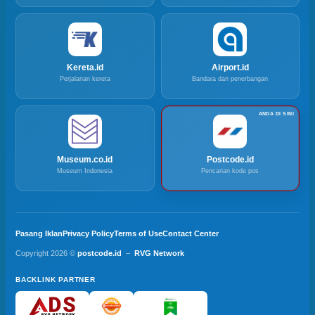
Kereta.id
Airport.id
Perjalanan kereta
Bandara dan penerbangan
Museum.co.id
Postcode.id
Museum Indonesia
Pencarian kode pos
Pasang Iklan
Privacy Policy
Terms of Use
Contact Center
Copyright 2026 ©
postcode.id
–
RVG Network
BACKLINK PARTNER