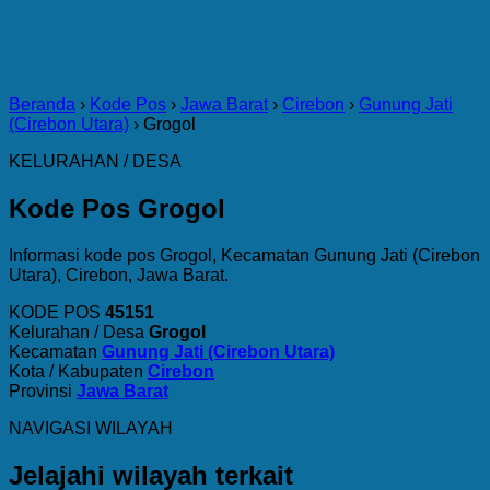
Beranda
›
Kode Pos
›
Jawa Barat
›
Cirebon
›
Gunung Jati
(Cirebon Utara)
›
Grogol
KELURAHAN / DESA
Kode Pos Grogol
Informasi kode pos Grogol, Kecamatan Gunung Jati (Cirebon
Utara), Cirebon, Jawa Barat.
KODE POS
45151
Kelurahan / Desa
Grogol
Kecamatan
Gunung Jati (Cirebon Utara)
Kota / Kabupaten
Cirebon
Provinsi
Jawa Barat
NAVIGASI WILAYAH
Jelajahi wilayah terkait