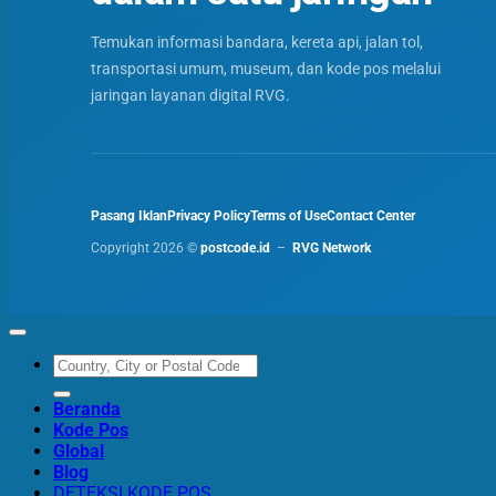
Temukan informasi bandara, kereta api, jalan tol,
transportasi umum, museum, dan kode pos melalui
jaringan layanan digital RVG.
Pasang Iklan
Privacy Policy
Terms of Use
Contact Center
Copyright 2026 ©
postcode.id
–
RVG Network
Beranda
Kode Pos
Global
Blog
DETEKSI KODE POS