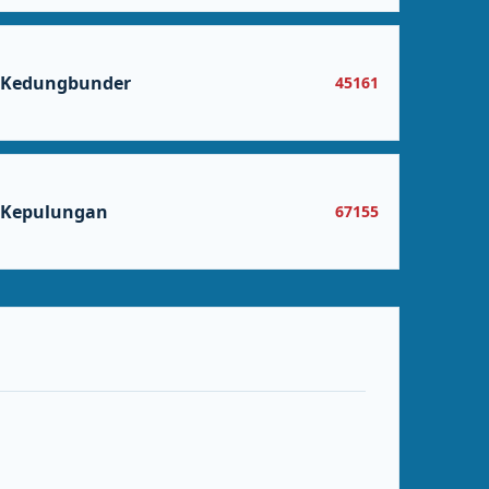
Kedungbunder
45161
Kepulungan
67155