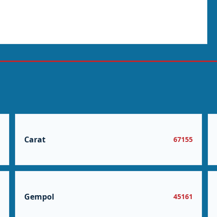
Carat
5
67155
Gempol
1
45161