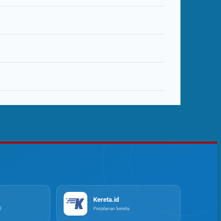
Kereta.id
l
Perjalanan kereta