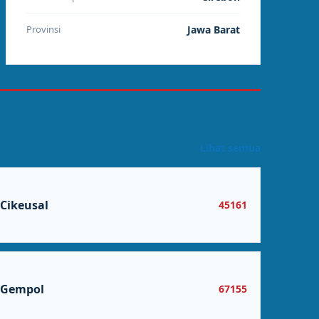
Provinsi
Jawa Barat
Lihat semua
Cikeusal
45161
Gempol
67155