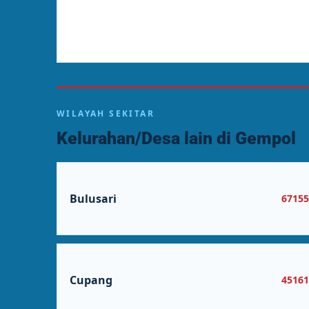
WILAYAH SEKITAR
Kelurahan/Desa lain di Gempol
Bulusari
6715
Cupang
4516