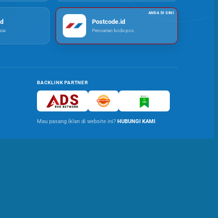
d
Postcode.id
ia
Pencarian kode pos
BACKLINK PARTNER
Mau pasang iklan di website ini?
HUBUNGI KAMI