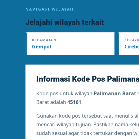
NAVIGASI WILAYAH
Jelajahi wilayah terkait
KECAMATAN
KOTA/
Gempol
Cireb
Informasi Kode Pos Palimana
Kode pos untuk wilayah
Palimanan Barat
Barat adalah
45161
.
Gunakan kode pos tersebut saat menulis a
mencari wilayah tujuan. Pastikan nama ke
sudah sesuai agar tidak tertukar dengan w