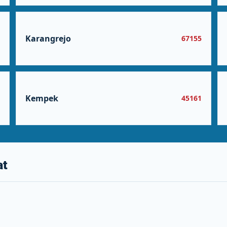
Karangrejo
5
67155
Kempek
5
45161
at