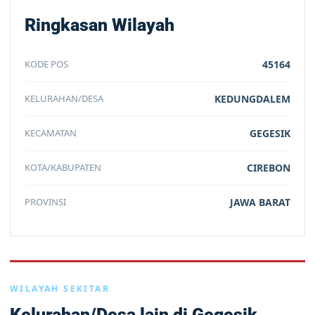
Ringkasan Wilayah
KODE POS
45164
KELURAHAN/DESA
KEDUNGDALEM
KECAMATAN
GEGESIK
KOTA/KABUPATEN
CIREBON
PROVINSI
JAWA BARAT
WILAYAH SEKITAR
Kelurahan/Desa lain di Gegesik