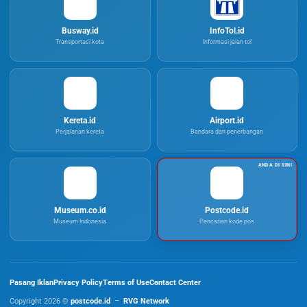
Busway.id
InfoTol.id
Transportasi kota
Informasi jalan tol
Kereta.id
Airport.id
Perjalanan kereta
Bandara dan penerbangan
Museum.co.id
Postcode.id
Museum Indonesia
Pencarian kode pos
Pasang Iklan
Privacy Policy
Terms of Use
Contact Center
Copyright 2026 ©
postcode.id
–
RVG Network