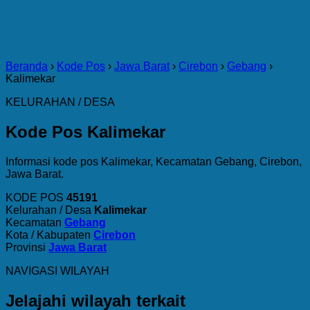
Beranda
›
Kode Pos
›
Jawa Barat
›
Cirebon
›
Gebang
›
Kalimekar
KELURAHAN / DESA
Kode Pos Kalimekar
Informasi kode pos Kalimekar, Kecamatan Gebang, Cirebon,
Jawa Barat.
KODE POS
45191
Kelurahan / Desa
Kalimekar
Kecamatan
Gebang
Kota / Kabupaten
Cirebon
Provinsi
Jawa Barat
NAVIGASI WILAYAH
Jelajahi wilayah terkait