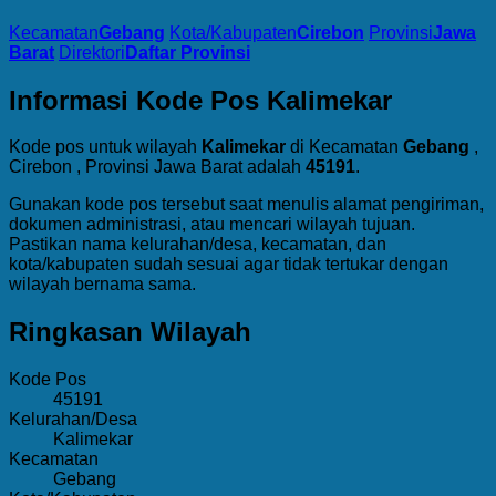
Kecamatan
Gebang
Kota/Kabupaten
Cirebon
Provinsi
Jawa
Barat
Direktori
Daftar Provinsi
Informasi Kode Pos Kalimekar
Kode pos untuk wilayah
Kalimekar
di Kecamatan
Gebang
,
Cirebon , Provinsi Jawa Barat adalah
45191
.
Gunakan kode pos tersebut saat menulis alamat pengiriman,
dokumen administrasi, atau mencari wilayah tujuan.
Pastikan nama kelurahan/desa, kecamatan, dan
kota/kabupaten sudah sesuai agar tidak tertukar dengan
wilayah bernama sama.
Ringkasan Wilayah
Kode Pos
45191
Kelurahan/Desa
Kalimekar
Kecamatan
Gebang