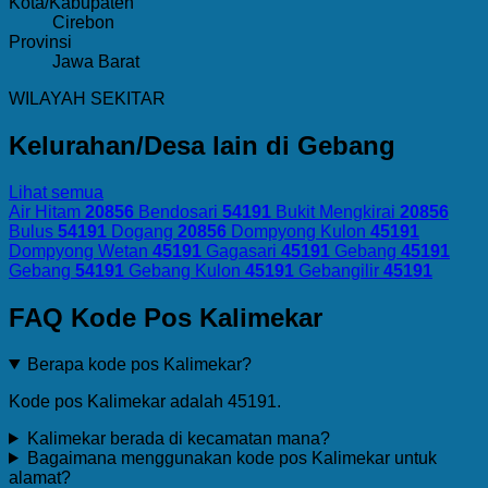
Kota/Kabupaten
Cirebon
Provinsi
Jawa Barat
WILAYAH SEKITAR
Kelurahan/Desa lain di Gebang
Lihat semua
Air Hitam
20856
Bendosari
54191
Bukit Mengkirai
20856
Bulus
54191
Dogang
20856
Dompyong Kulon
45191
Dompyong Wetan
45191
Gagasari
45191
Gebang
45191
Gebang
54191
Gebang Kulon
45191
Gebangilir
45191
FAQ Kode Pos Kalimekar
Berapa kode pos Kalimekar?
Kode pos Kalimekar adalah 45191.
Kalimekar berada di kecamatan mana?
Bagaimana menggunakan kode pos Kalimekar untuk
alamat?