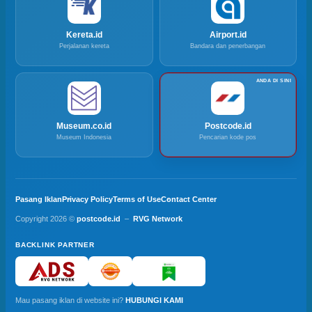
Kereta.id
Airport.id
Perjalanan kereta
Bandara dan penerbangan
Museum.co.id
Postcode.id
Museum Indonesia
Pencarian kode pos
Pasang Iklan
Privacy Policy
Terms of Use
Contact Center
Copyright 2026 ©
postcode.id
–
RVG Network
BACKLINK PARTNER
Mau pasang iklan di website ini?
HUBUNGI KAMI