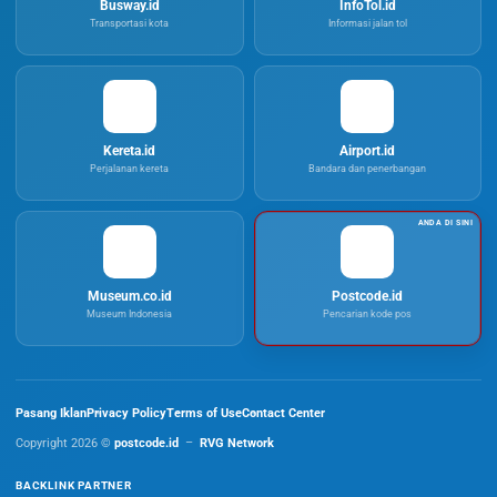
Busway.id
InfoTol.id
Transportasi kota
Informasi jalan tol
Kereta.id
Airport.id
Perjalanan kereta
Bandara dan penerbangan
Museum.co.id
Postcode.id
Museum Indonesia
Pencarian kode pos
Pasang Iklan
Privacy Policy
Terms of Use
Contact Center
Copyright 2026 ©
postcode.id
–
RVG Network
BACKLINK PARTNER