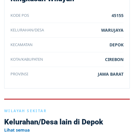
KODE POS
45155
KELURAHAN/DESA
WARUJAYA
KECAMATAN
DEPOK
KOTA/KABUPATEN
CIREBON
PROVINSI
JAWA BARAT
WILAYAH SEKITAR
Kelurahan/Desa lain di Depok
Lihat semua