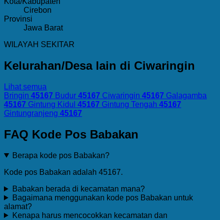
Kota/Kabupaten
Cirebon
Provinsi
Jawa Barat
WILAYAH SEKITAR
Kelurahan/Desa lain di Ciwaringin
Lihat semua
Bringin
45167
Budur
45167
Ciwaringin
45167
Galagamba
45167
Gintung Kidul
45167
Gintung Tengah
45167
Gintungranjeng
45167
FAQ Kode Pos Babakan
Berapa kode pos Babakan?
Kode pos Babakan adalah 45167.
Babakan berada di kecamatan mana?
Bagaimana menggunakan kode pos Babakan untuk
alamat?
Kenapa harus mencocokkan kecamatan dan