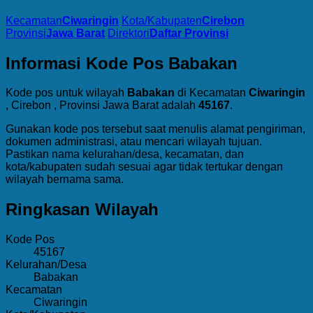
Kecamatan
Ciwaringin
Kota/Kabupaten
Cirebon
Provinsi
Jawa Barat
Direktori
Daftar Provinsi
Informasi Kode Pos Babakan
Kode pos untuk wilayah
Babakan
di Kecamatan
Ciwaringin
, Cirebon , Provinsi Jawa Barat adalah
45167
.
Gunakan kode pos tersebut saat menulis alamat pengiriman,
dokumen administrasi, atau mencari wilayah tujuan.
Pastikan nama kelurahan/desa, kecamatan, dan
kota/kabupaten sudah sesuai agar tidak tertukar dengan
wilayah bernama sama.
Ringkasan Wilayah
Kode Pos
45167
Kelurahan/Desa
Babakan
Kecamatan
Ciwaringin