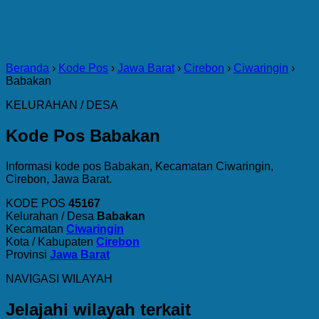
Beranda
›
Kode Pos
›
Jawa Barat
›
Cirebon
›
Ciwaringin
›
Babakan
KELURAHAN / DESA
Kode Pos Babakan
Informasi kode pos Babakan, Kecamatan Ciwaringin,
Cirebon, Jawa Barat.
KODE POS
45167
Kelurahan / Desa
Babakan
Kecamatan
Ciwaringin
Kota / Kabupaten
Cirebon
Provinsi
Jawa Barat
NAVIGASI WILAYAH
Jelajahi wilayah terkait