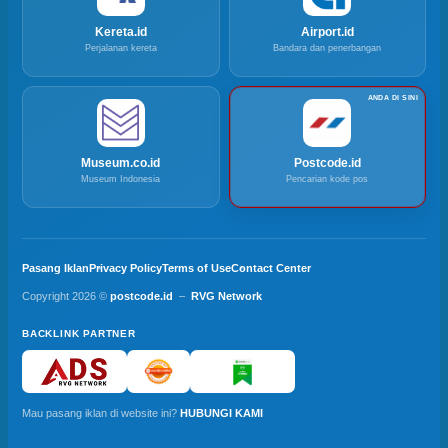
Kereta.id
Airport.id
Perjalanan kereta
Bandara dan penerbangan
Museum.co.id
Postcode.id
Museum Indonesia
Pencarian kode pos
Pasang Iklan
Privacy Policy
Terms of Use
Contact Center
Copyright 2026 ©
postcode.id
–
RVG Network
BACKLINK PARTNER
Mau pasang iklan di website ini?
HUBUNGI KAMI