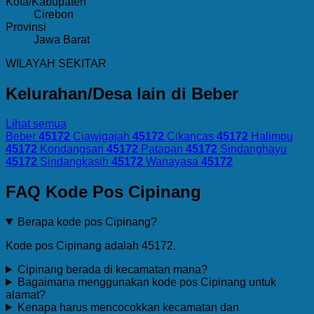
Kota/Kabupaten
Cirebon
Provinsi
Jawa Barat
WILAYAH SEKITAR
Kelurahan/Desa lain di Beber
Lihat semua
Beber
45172
Ciawigajah
45172
Cikancas
45172
Halimpu
45172
Kondangsari
45172
Patapan
45172
Sindanghayu
45172
Sindangkasih
45172
Wanayasa
45172
FAQ Kode Pos Cipinang
Berapa kode pos Cipinang?
Kode pos Cipinang adalah 45172.
Cipinang berada di kecamatan mana?
Bagaimana menggunakan kode pos Cipinang untuk
alamat?
Kenapa harus mencocokkan kecamatan dan