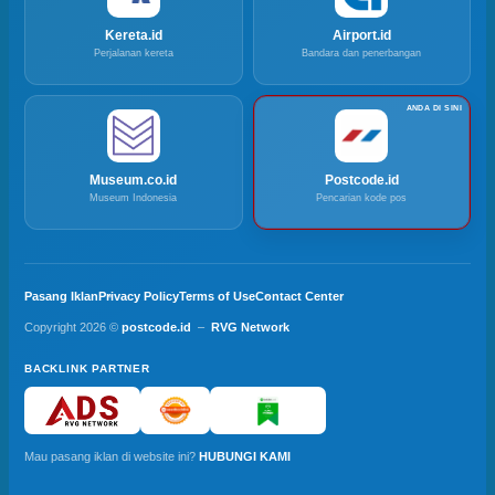
Kereta.id
Airport.id
Perjalanan kereta
Bandara dan penerbangan
Museum.co.id
Postcode.id
Museum Indonesia
Pencarian kode pos
Pasang Iklan
Privacy Policy
Terms of Use
Contact Center
Copyright 2026 ©
postcode.id
–
RVG Network
BACKLINK PARTNER
Mau pasang iklan di website ini?
HUBUNGI KAMI