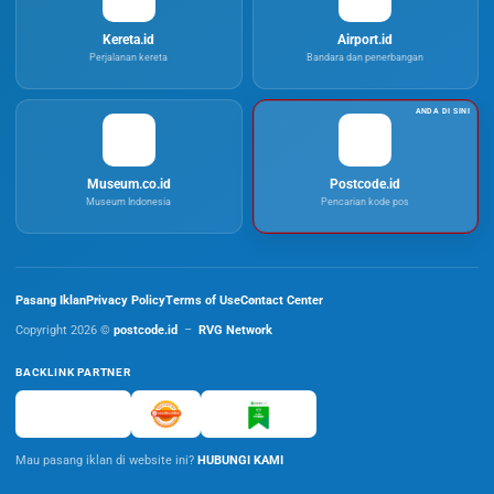
Kereta.id
Airport.id
Perjalanan kereta
Bandara dan penerbangan
Museum.co.id
Postcode.id
Museum Indonesia
Pencarian kode pos
Pasang Iklan
Privacy Policy
Terms of Use
Contact Center
Copyright 2026 ©
postcode.id
–
RVG Network
BACKLINK PARTNER
Mau pasang iklan di website ini?
HUBUNGI KAMI