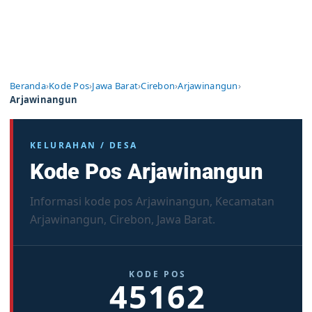
Beranda
›
Kode Pos
›
Jawa Barat
›
Cirebon
›
Arjawinangun
›
Arjawinangun
KELURAHAN / DESA
Kode Pos Arjawinangun
Informasi kode pos Arjawinangun, Kecamatan
Arjawinangun, Cirebon, Jawa Barat.
KODE POS
45162