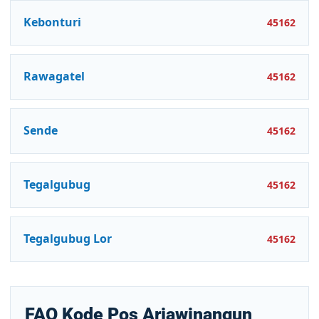
Kebonturi
45162
Rawagatel
45162
Sende
45162
Tegalgubug
45162
Tegalgubug Lor
45162
FAQ Kode Pos Arjawinangun