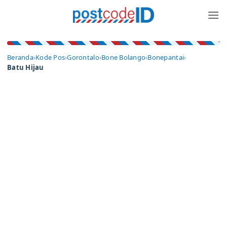
Skip
to
content
Beranda
›
Kode Pos
›
Gorontalo
›
Bone Bolango
›
Bonepantai
›
Batu Hijau