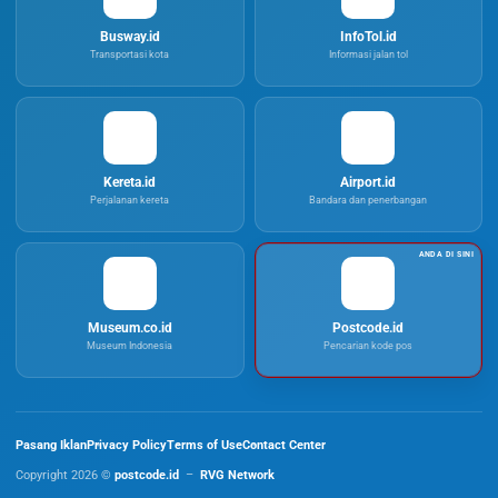
Busway.id
InfoTol.id
Transportasi kota
Informasi jalan tol
Kereta.id
Airport.id
Perjalanan kereta
Bandara dan penerbangan
Museum.co.id
Postcode.id
Museum Indonesia
Pencarian kode pos
Pasang Iklan
Privacy Policy
Terms of Use
Contact Center
Copyright 2026 ©
postcode.id
–
RVG Network