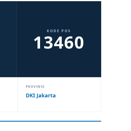
KODE POS
13460
PROVINSI
DKI Jakarta