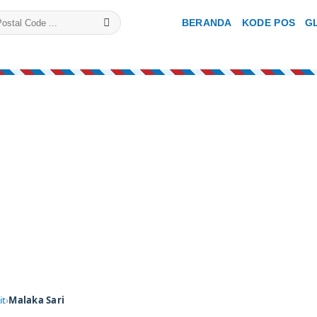
BERANDA
KODE POS
G
it
›
Malaka Sari