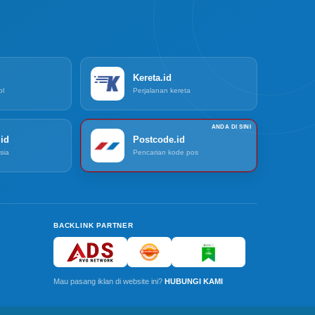
Kereta.id
ol
Perjalanan kereta
id
Postcode.id
sia
Pencarian kode pos
BACKLINK PARTNER
Mau pasang iklan di website ini?
HUBUNGI KAMI