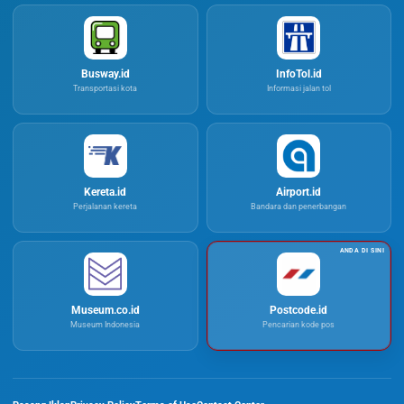
Busway.id
InfoTol.id
Transportasi kota
Informasi jalan tol
Kereta.id
Airport.id
Perjalanan kereta
Bandara dan penerbangan
Museum.co.id
Postcode.id
Museum Indonesia
Pencarian kode pos