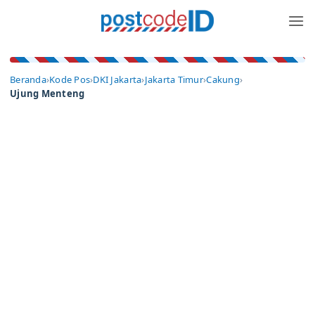
Skip
to
content
Beranda
›
Kode Pos
›
DKI Jakarta
›
Jakarta Timur
›
Cakung
›
Ujung Menteng