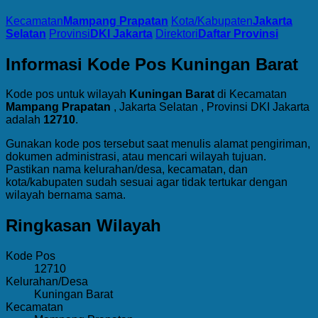
Kecamatan
Mampang Prapatan
Kota/Kabupaten
Jakarta
Selatan
Provinsi
DKI Jakarta
Direktori
Daftar Provinsi
Informasi Kode Pos Kuningan Barat
Kode pos untuk wilayah
Kuningan Barat
di Kecamatan
Mampang Prapatan
, Jakarta Selatan , Provinsi DKI Jakarta
adalah
12710
.
Gunakan kode pos tersebut saat menulis alamat pengiriman,
dokumen administrasi, atau mencari wilayah tujuan.
Pastikan nama kelurahan/desa, kecamatan, dan
kota/kabupaten sudah sesuai agar tidak tertukar dengan
wilayah bernama sama.
Ringkasan Wilayah
Kode Pos
12710
Kelurahan/Desa
Kuningan Barat
Kecamatan