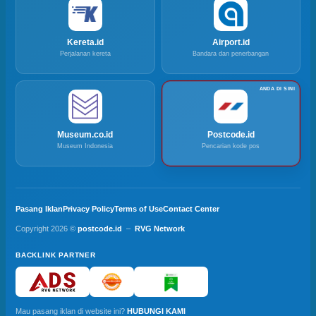
Kereta.id
Airport.id
Perjalanan kereta
Bandara dan penerbangan
Museum.co.id
Postcode.id
Museum Indonesia
Pencarian kode pos
Pasang Iklan
Privacy Policy
Terms of Use
Contact Center
Copyright 2026 ©
postcode.id
–
RVG Network
BACKLINK PARTNER
Mau pasang iklan di website ini?
HUBUNGI KAMI