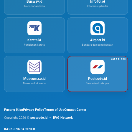
Busway.id
InfoTol.id
Transportasi kota
Informasi jalan tol
Kereta.id
Airport.id
Perjalanan kereta
Bandara dan penerbangan
Museum.co.id
Postcode.id
Museum Indonesia
Pencarian kode pos
Pasang Iklan
Privacy Policy
Terms of Use
Contact Center
Copyright 2026 ©
postcode.id
–
RVG Network
BACKLINK PARTNER