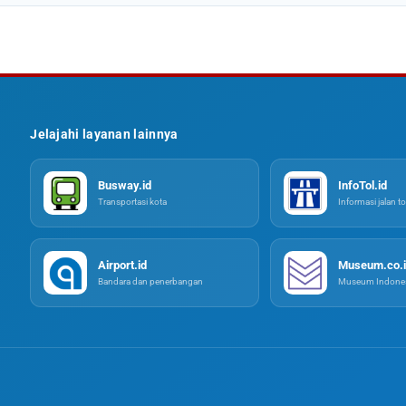
Jelajahi layanan lainnya
Busway.id
InfoTol.id
Transportasi kota
Informasi jalan to
Airport.id
Museum.co.i
Bandara dan penerbangan
Museum Indones