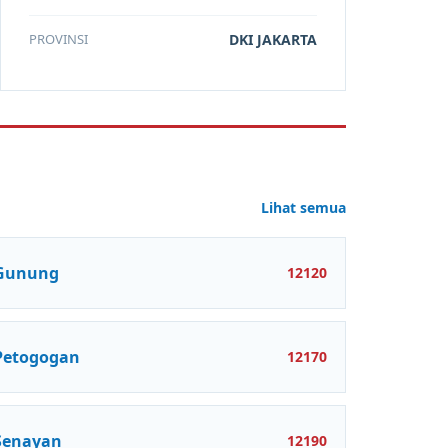
PROVINSI
DKI JAKARTA
Lihat semua
Gunung
12120
Petogogan
12170
Senayan
12190