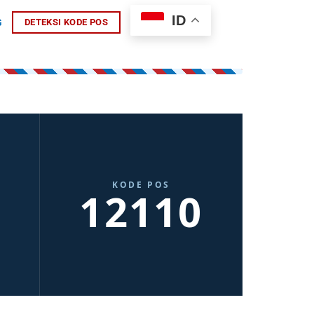
ID
G
DETEKSI KODE POS
KODE POS
12110