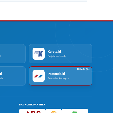
Kereta.id
l
Perjalanan kereta
d
Postcode.id
ia
Pencarian kode pos
BACKLINK PARTNER