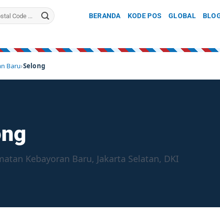
BERANDA
KODE POS
GLOBAL
BLO
n Baru
›
Selong
ong
atan Kebayoran Baru, Jakarta Selatan, DKI