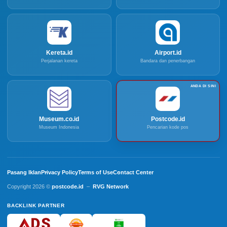
Kereta.id
Airport.id
Perjalanan kereta
Bandara dan penerbangan
Museum.co.id
Postcode.id
Museum Indonesia
Pencarian kode pos
Pasang Iklan
Privacy Policy
Terms of Use
Contact Center
Copyright 2026 ©
postcode.id
–
RVG Network
BACKLINK PARTNER