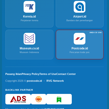
Kereta.id
Airport.id
Perjalanan kereta
Bandara dan penerbangan
Museum.co.id
Postcode.id
Museum Indonesia
Pencarian kode pos
Pasang Iklan
Privacy Policy
Terms of Use
Contact Center
Copyright 2026 ©
postcode.id
–
RVG Network
BACKLINK PARTNER