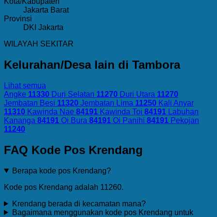
Kota/Kabupaten
Jakarta Barat
Provinsi
DKI Jakarta
WILAYAH SEKITAR
Kelurahan/Desa lain di Tambora
Lihat semua
Angke
11330
Duri Selatan
11270
Duri Utara
11270
Jembatan Besi
11320
Jembatan Lima
11250
Kali Anyar
11310
Kawinda Nae
84191
Kawinda Toi
84191
Labuhan
Kananga
84191
Oi Bura
84191
Oi Panihi
84191
Pekojan
11240
FAQ Kode Pos Krendang
Berapa kode pos Krendang?
Kode pos Krendang adalah 11260.
Krendang berada di kecamatan mana?
Bagaimana menggunakan kode pos Krendang untuk