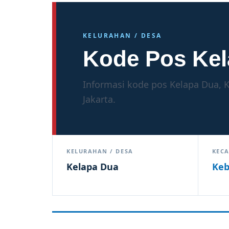
KELURAHAN / DESA
Kode Pos Kel
Informasi kode pos Kelapa Dua, K
Jakarta.
KELURAHAN / DESA
KEC
Kelapa Dua
Keb