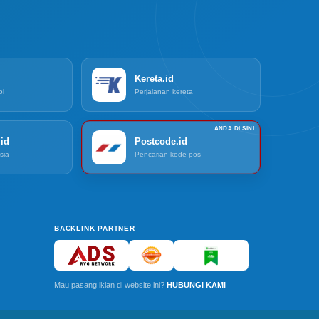
Kereta.id
ol
Perjalanan kereta
id
Postcode.id
sia
Pencarian kode pos
BACKLINK PARTNER
Mau pasang iklan di website ini?
HUBUNGI KAMI