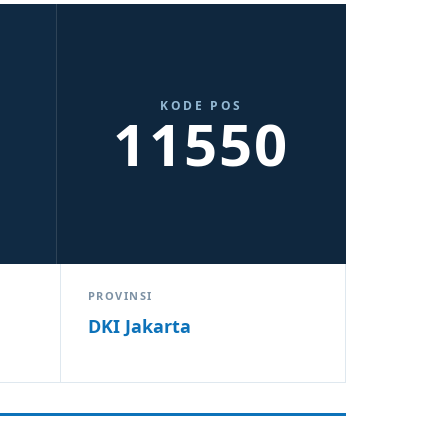
KODE POS
11550
PROVINSI
DKI Jakarta