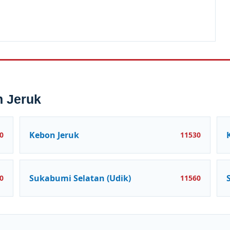
n Jeruk
Kebon Jeruk
0
11530
Sukabumi Selatan (Udik)
0
11560