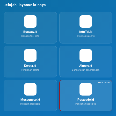
Jelajahi layanan lainnya
Busway.id
InfoTol.id
Transportasi kota
Informasi jalan tol
Kereta.id
Airport.id
Perjalanan kereta
Bandara dan penerbangan
Museum.co.id
Postcode.id
Museum Indonesia
Pencarian kode pos