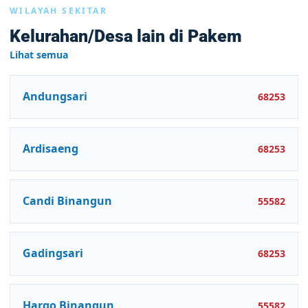
WILAYAH SEKITAR
Kelurahan/Desa lain di Pakem
Lihat semua
Andungsari
68253
Ardisaeng
68253
Candi Binangun
55582
Gadingsari
68253
Hargo Binangun
55582