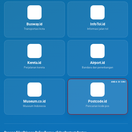
Busway.id
InfoTol.id
Transportasi kota
Informasi jalan tol
Kereta.id
Airport.id
Perjalanan kereta
Bandara dan penerbangan
Museum.co.id
Postcode.id
Museum Indonesia
Pencarian kode pos