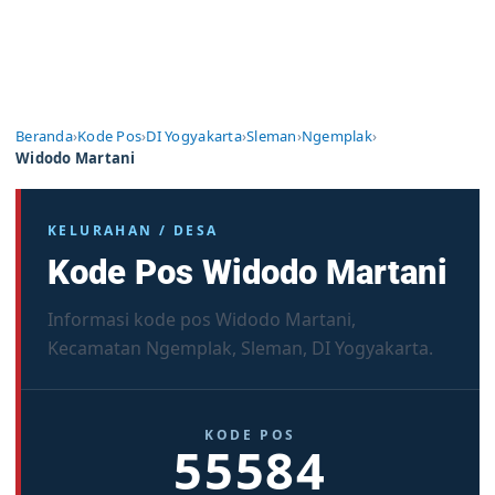
Beranda
›
Kode Pos
›
DI Yogyakarta
›
Sleman
›
Ngemplak
›
Widodo Martani
KELURAHAN / DESA
Kode Pos Widodo Martani
Informasi kode pos Widodo Martani,
Kecamatan Ngemplak, Sleman, DI Yogyakarta.
KODE POS
55584