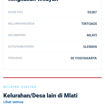
KODE POS
55287
KELURAHAN/DESA
TIRTOADI
KECAMATAN
MLATI
KOTA/KABUPATEN
SLEMAN
PROVINSI
DI YOGYAKARTA
WILAYAH SEKITAR
Kelurahan/Desa lain di Mlati
Lihat semua