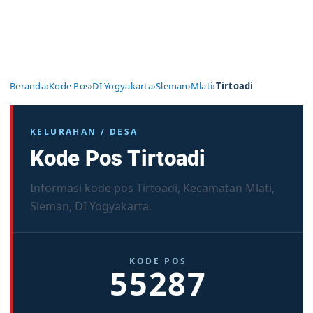
Beranda
›
Kode Pos
›
DI Yogyakarta
›
Sleman
›
Mlati
›
Tirtoadi
KELURAHAN / DESA
Kode Pos Tirtoadi
Informasi kode pos Tirtoadi, Kecamatan Mlati,
Sleman, DI Yogyakarta.
KODE POS
55287