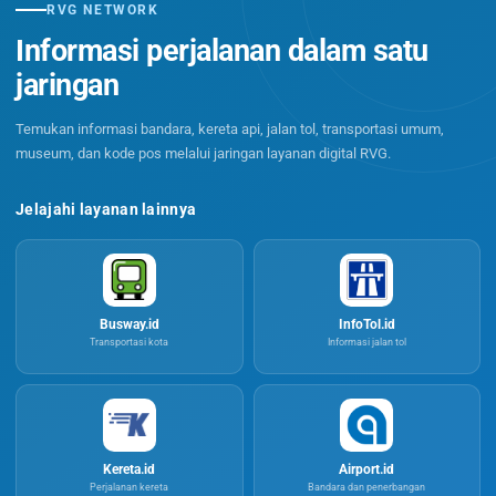
RVG NETWORK
Informasi perjalanan dalam satu
jaringan
Temukan informasi bandara, kereta api, jalan tol, transportasi umum,
museum, dan kode pos melalui jaringan layanan digital RVG.
Jelajahi layanan lainnya
Busway.id
InfoTol.id
Transportasi kota
Informasi jalan tol
Kereta.id
Airport.id
Perjalanan kereta
Bandara dan penerbangan