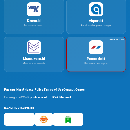
Kereta.id
Airport.id
Perjalanan kereta
Bandara dan penerbangan
Museum.co.id
Postcode.id
Museum Indonesia
Pencarian kode pos
Pasang Iklan
Privacy Policy
Terms of Use
Contact Center
Copyright 2026 ©
postcode.id
–
RVG Network
BACKLINK PARTNER