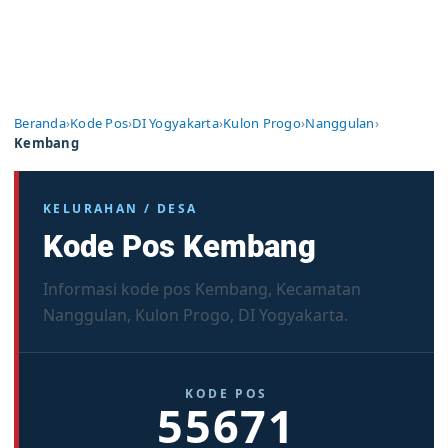
Beranda
›
Kode Pos
›
DI Yogyakarta
›
Kulon Progo
›
Nanggulan
›
Kembang
KELURAHAN / DESA
Kode Pos Kembang
Informasi kode pos Kembang, Kecamatan
Nanggulan, Kulon Progo, DI Yogyakarta.
KODE POS
55671