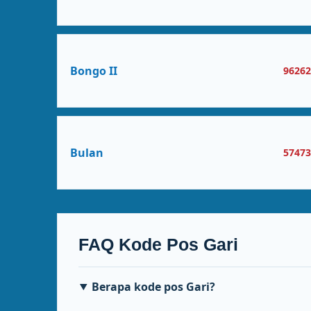
Bongo II
9626
Bulan
5747
FAQ Kode Pos Gari
Berapa kode pos Gari?