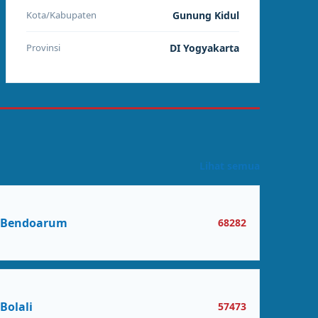
Kota/Kabupaten
Gunung Kidul
Provinsi
DI Yogyakarta
Lihat semua
Bendoarum
68282
Bolali
57473