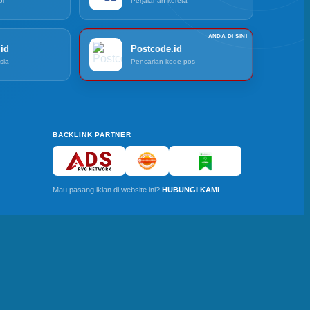
ol
Perjalanan kereta
id
Postcode.id
sia
Pencarian kode pos
BACKLINK PARTNER
Mau pasang iklan di website ini?
HUBUNGI KAMI