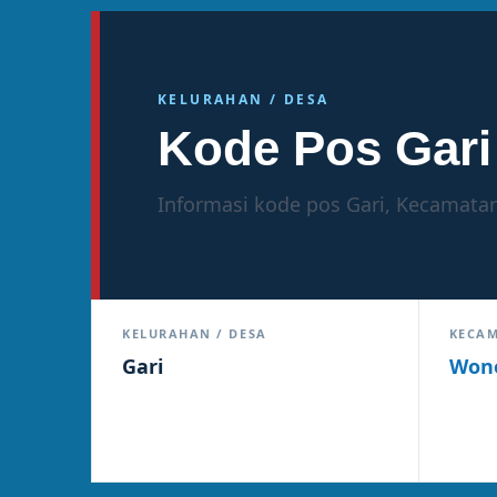
KELURAHAN / DESA
Kode Pos Gari
Informasi kode pos Gari, Kecamatan
KELURAHAN / DESA
KECA
Gari
Wono