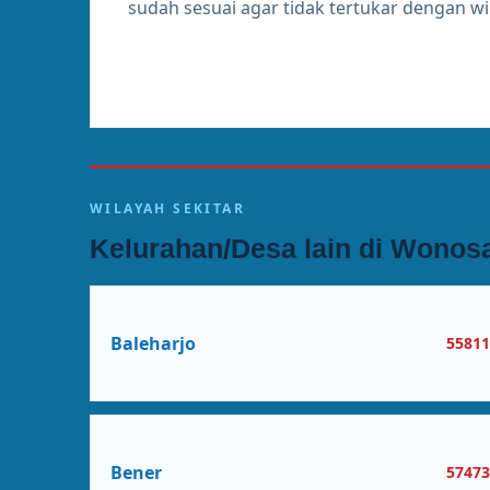
sudah sesuai agar tidak tertukar dengan w
WILAYAH SEKITAR
Kelurahan/Desa lain di Wonosa
Baleharjo
5581
Bener
5747