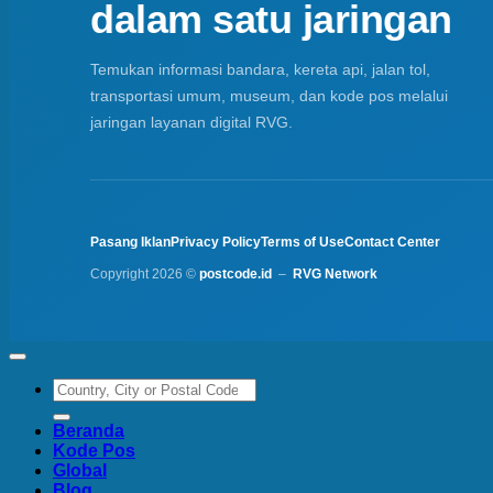
dalam satu jaringan
Temukan informasi bandara, kereta api, jalan tol,
transportasi umum, museum, dan kode pos melalui
jaringan layanan digital RVG.
Pasang Iklan
Privacy Policy
Terms of Use
Contact Center
Copyright 2026 ©
postcode.id
–
RVG Network
Beranda
Kode Pos
Global
Blog