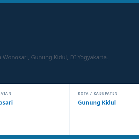
 Wonosari, Gunung Kidul, DI Yogyakarta.
MATAN
KOTA / KABUPATEN
sari
Gunung Kidul