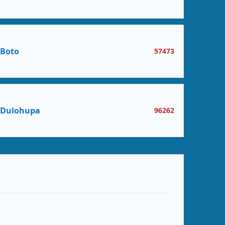
Boto
57473
Dulohupa
96262