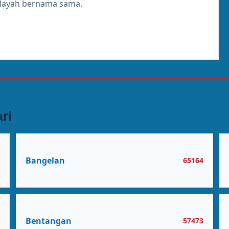
ilayah bernama sama.
ri
Bangelan
1
65164
Bentangan
3
57473