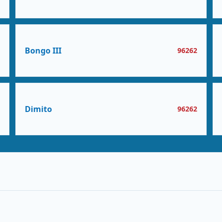
Bongo III
2
96262
Dimito
3
96262