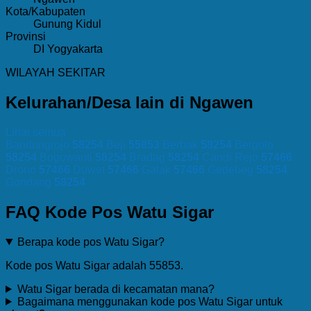
Kota/Kabupaten
Gunung Kidul
Provinsi
DI Yogyakarta
WILAYAH SEKITAR
Kelurahan/Desa lain di Ngawen
Lihat semua
Bandungrojo
58254
Beji
55853
Berbak
58254
Bergolo
58254
Bogowanti
58254
Bradag
58254
Candi Rejo
57466
Drono
57466
Duwet
57466
Gatak
57466
Gedebeg
58254
Gondang
58254
FAQ Kode Pos Watu Sigar
Berapa kode pos Watu Sigar?
Kode pos Watu Sigar adalah 55853.
Watu Sigar berada di kecamatan mana?
Bagaimana menggunakan kode pos Watu Sigar untuk