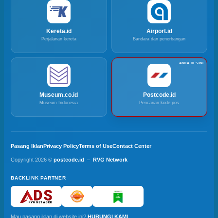
Kereta.id
Airport.id
Perjalanan kereta
Bandara dan penerbangan
Museum.co.id
Postcode.id
Museum Indonesia
Pencarian kode pos
Pasang Iklan
Privacy Policy
Terms of Use
Contact Center
Copyright 2026 ©
postcode.id
–
RVG Network
BACKLINK PARTNER
Mau pasang iklan di website ini?
HUBUNGI KAMI