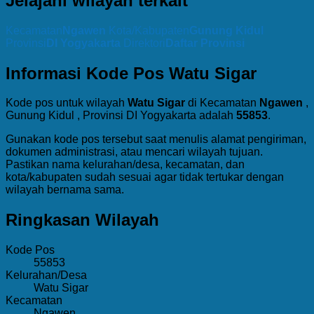
Jelajahi wilayah terkait
Kecamatan
Ngawen
Kota/Kabupaten
Gunung Kidul
Provinsi
DI Yogyakarta
Direktori
Daftar Provinsi
Informasi Kode Pos Watu Sigar
Kode pos untuk wilayah
Watu Sigar
di Kecamatan
Ngawen
,
Gunung Kidul , Provinsi DI Yogyakarta adalah
55853
.
Gunakan kode pos tersebut saat menulis alamat pengiriman,
dokumen administrasi, atau mencari wilayah tujuan.
Pastikan nama kelurahan/desa, kecamatan, dan
kota/kabupaten sudah sesuai agar tidak tertukar dengan
wilayah bernama sama.
Ringkasan Wilayah
Kode Pos
55853
Kelurahan/Desa
Watu Sigar
Kecamatan
Ngawen