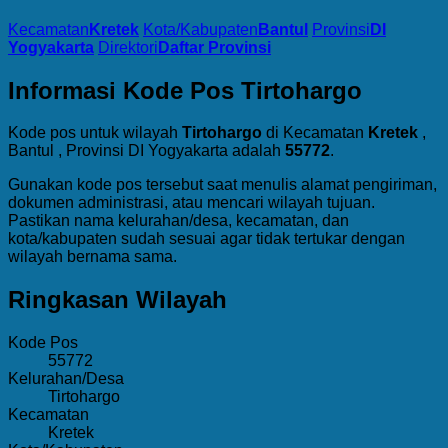
Kecamatan
Kretek
Kota/Kabupaten
Bantul
Provinsi
DI
Yogyakarta
Direktori
Daftar Provinsi
Informasi Kode Pos Tirtohargo
Kode pos untuk wilayah
Tirtohargo
di Kecamatan
Kretek
,
Bantul , Provinsi DI Yogyakarta adalah
55772
.
Gunakan kode pos tersebut saat menulis alamat pengiriman,
dokumen administrasi, atau mencari wilayah tujuan.
Pastikan nama kelurahan/desa, kecamatan, dan
kota/kabupaten sudah sesuai agar tidak tertukar dengan
wilayah bernama sama.
Ringkasan Wilayah
Kode Pos
55772
Kelurahan/Desa
Tirtohargo
Kecamatan
Kretek