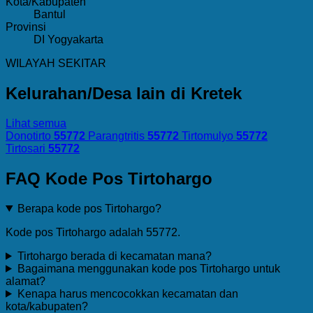
Kota/Kabupaten
Bantul
Provinsi
DI Yogyakarta
WILAYAH SEKITAR
Kelurahan/Desa lain di Kretek
Lihat semua
Donotirto
55772
Parangtritis
55772
Tirtomulyo
55772
Tirtosari
55772
FAQ Kode Pos Tirtohargo
Berapa kode pos Tirtohargo?
Kode pos Tirtohargo adalah 55772.
Tirtohargo berada di kecamatan mana?
Bagaimana menggunakan kode pos Tirtohargo untuk
alamat?
Kenapa harus mencocokkan kecamatan dan
kota/kabupaten?