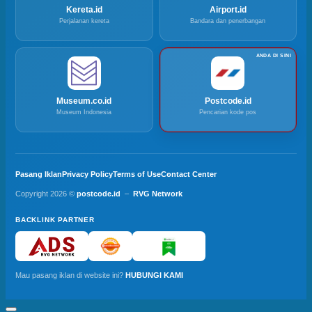
Kereta.id
Airport.id
Perjalanan kereta
Bandara dan penerbangan
Museum.co.id
Postcode.id
Museum Indonesia
Pencarian kode pos
Pasang Iklan
Privacy Policy
Terms of Use
Contact Center
Copyright 2026 ©
postcode.id
–
RVG Network
BACKLINK PARTNER
Mau pasang iklan di website ini?
HUBUNGI KAMI