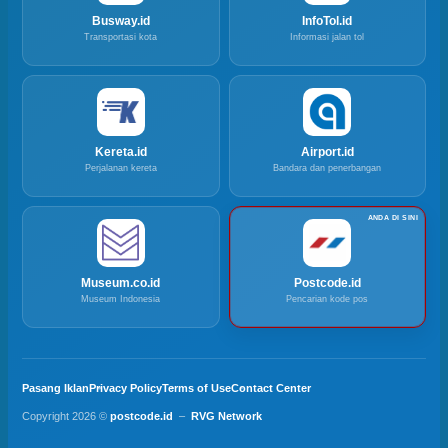
Busway.id
InfoTol.id
Transportasi kota
Informasi jalan tol
Kereta.id
Airport.id
Perjalanan kereta
Bandara dan penerbangan
Museum.co.id
Postcode.id
Museum Indonesia
Pencarian kode pos
Pasang Iklan
Privacy Policy
Terms of Use
Contact Center
Copyright 2026 ©
postcode.id
–
RVG Network