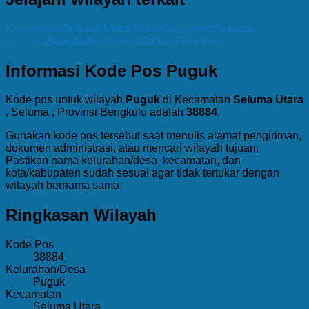
Kecamatan
Seluma Utara
Kota/Kabupaten
Seluma
Provinsi
Bengkulu
Direktori
Daftar Provinsi
Informasi Kode Pos Puguk
Kode pos untuk wilayah
Puguk
di Kecamatan
Seluma Utara
, Seluma , Provinsi Bengkulu adalah
38884
.
Gunakan kode pos tersebut saat menulis alamat pengiriman,
dokumen administrasi, atau mencari wilayah tujuan.
Pastikan nama kelurahan/desa, kecamatan, dan
kota/kabupaten sudah sesuai agar tidak tertukar dengan
wilayah bernama sama.
Ringkasan Wilayah
Kode Pos
38884
Kelurahan/Desa
Puguk
Kecamatan
Seluma Utara